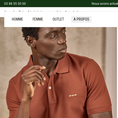
03 88 55 30 00
Nous avons actuel
Accueil
Polos & t-shirts homme outlet
Polo Collin
HOMME
FEMME
OUTLET
A PROPOS