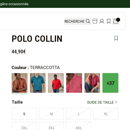
 gêne occasionnée.
RECHERCHE
POLO COLLIN
Ajouter 
44,90€
Couleur :
TERRACCOTTA
+37
Taille
GUIDE DE TAILLE
S
M
L
XL
2XL
3XL
4XL