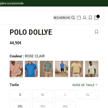
 gêne occasionnée.
RECHERCHE
POLO DOLLYE
Ajouter 
44,90€
Couleur :
ROSE CLAIR
Taille
GUIDE DE TAILLE
S
M
L
XL
2XL
3XL
4XL