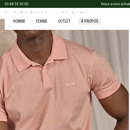
03 88 55 30 00
Nous avons actuel
Accueil
Polos & t-shirts homme outlet
Polo Dollye
HOMME
FEMME
OUTLET
A PROPOS