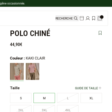
 gêne occasionnée.
RECHERCHE
POLO CHINÉ
Ajouter 
44,90€
Couleur :
KAKI CLAIR
Taille
GUIDE DE TAILLE
S
M
L
XL
2XL
3XL
4XL