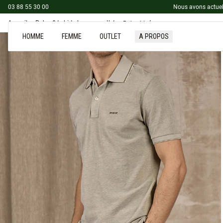
03 88 55 30 00
Nous avons actuel
Accueil
Polos & t-shirts homme outlet
Polo chiné
HOMME
FEMME
OUTLET
A PROPOS