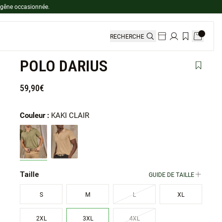
 gêne occasionnée.
RECHERCHE
POLO DARIUS
Ajouter 
59,90€
Couleur :
KAKI CLAIR
Taille
GUIDE DE TAILLE
S
M
L
XL
2XL
3XL
4XL