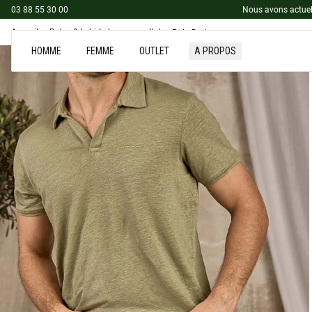
03 88 55 30 00
Nous avons actuel
Accueil
Polos & t-shirts homme outlet
Polo Darius
HOMME
FEMME
OUTLET
A PROPOS