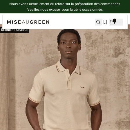
Nous avons actuellement du retard sur la préparation des commandes.
Veuillez nous excuser pour la gêne occasionnée.
Accueil
Polo
Polo Edison
DERNIÈRE CHANCE