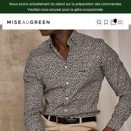
Nous avons actuellement du retard sur la préparation des commandes.
Veuillez nous excuser pour la gêne occasionnée.
Accueil
Chemises homme outlet
Chemise pétunias