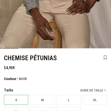
CHEMISE PÉTUNIAS
Ajou
54,90€
Couleur :
NOIR
GUIDE DE TAILLE
Taille
S
M
L
XL